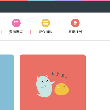
資源專區
愛心捐款
療傷綠洲