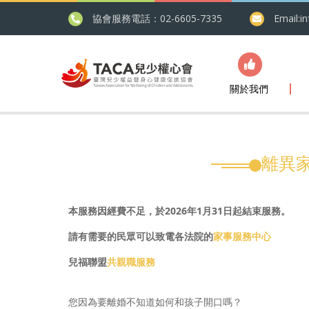
協會服務電話：02-6605-7335
Email:
i
關於我們
離異家
本服務因經費不足，於2026年1月31日起結束服務。
請有需要的民眾可以致電各法院的
家事服務中心
兒福聯盟
共親職服務
您因為要離婚不知道如何和孩子開口嗎？