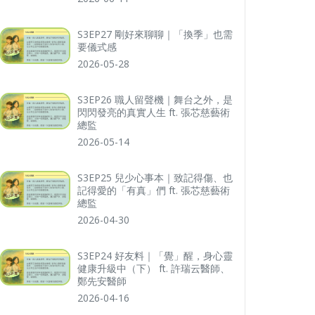
S3EP27 剛好來聊聊｜「換季」也需
要儀式感
2026-05-28
S3EP26 職人留聲機｜舞台之外，是
閃閃發亮的真實人生 ft. 張芯慈藝術
總監
2026-05-14
S3EP25 兒少心事本｜致記得傷、也
記得愛的「有真」們 ft. 張芯慈藝術
總監
2026-04-30
S3EP24 好友料｜「覺」醒，身心靈
健康升級中（下） ft. 許瑞云醫師、
鄭先安醫師
2026-04-16