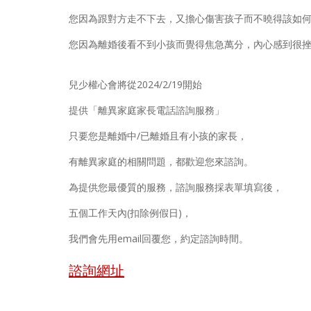
您因為跟對方走不下去，又擔心傷害孩子而不曉得該如
您因為離婚後看不到小孩而覺得焦急萬分，內心感到很挫
兒少權心會將從2024/2/19開始
提供「離異家庭家長電話諮詢服務」
只要您是離婚中/已離婚且有小孩的家長，
有離異家庭的相關問題，都歡迎您來諮詢。
為提供您最優質的服務，諮詢服務採表單填寫後，
五個工作天內(扣除例假日)，
我們會先用email回覆您，約定諮詢時間。
諮詢網址