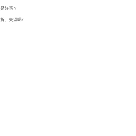
何是好嗎？
折、失望嗎?