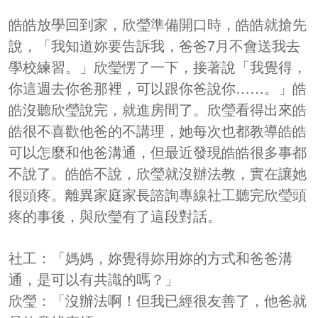
皓皓放學回到家，欣瑩準備開口時，皓皓就搶先
說，「我知道妳要告訴我，爸爸7月不會送我去
學校練習。」欣瑩愣了一下，接著說「我覺得，
你這週去你爸那裡，可以跟你爸說你……。」皓
皓沒聽欣瑩說完，就進房間了。
欣瑩看得出來皓
皓很不喜歡他爸的不講理，她每次也都教導皓皓
可以怎麼和他爸溝通，但最近發現皓皓很多事都
不說了。皓皓不說，欣瑩就沒辦法教，實在讓她
很頭疼。離異家庭家長諮詢專線社工聽完欣瑩頭
疼的事後，與欣瑩有了這段對話。
社工：「媽媽，妳覺得妳用妳的方式和爸爸溝
通，是可以有共識的嗎？」
欣瑩：「沒辦法啊！但我已經很友善了，他爸就